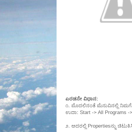
ಎರಡನೇ ವಿಧಾನ:
೧. ಮೊದಲಿನಂತೆ ಮೆನುವಿನಲ್ಲಿ ನಿಮಗೆ 
ಉದಾ: Start -> All Programs -
೨. ಅದರಲ್ಲಿ Propertiesನ್ನು ಚಿಟುಕಿಸ