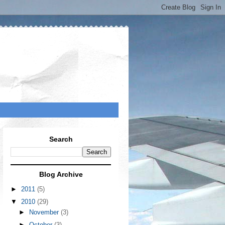
Search
Blog Archive
►
2011
(5)
▼
2010
(29)
►
November
(3)
►
October
(3)