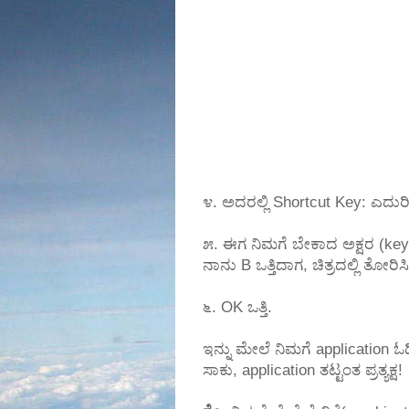
೪. ಅದರಲ್ಲಿ Shortcut Key: ಎದುರಿನ
೫. ಈಗ ನಿಮಗೆ ಬೇಕಾದ ಅಕ್ಷರ (key) 
ನಾನು B ಒತ್ತಿದಾಗ, ಚಿತ್ರದಲ್ಲಿ ತೋ
೬. OK ಒತ್ತಿ.
ಇನ್ನು ಮೇಲೆ ನಿಮಗೆ application
ಸಾಕು, application ತಟ್ಟಂತ ಪ್ರತ್ಯಕ್ಷ!