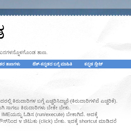
ಡ
ನ ಲೇಖನಗಳನ್ನೊಳಗೊಂಡ ತಾಣ.
ದ ಇತರ ತಾಣಗಳು
ಟೆಕ್-ಕನ್ನಡದ ಬಗ್ಗೆ ಮಾಹಿತಿ
ಕನ್ನಡ ಸ್ಲೇಟ್
ಲಿ ಕಿರುದಾರಿಗಳ ಬಗ್ಗೆ ಎಚ್ಚರಿಸಿದ್ದಾರೆ (ಕಿರುದಾರಿಗಳಿವೆ ಎಚ್ಚರಿಕೆ).
ಿ ಸಾಗಲು ಕಿರುದಾರಿಗಳು ಬೇಕೇ ಬೇಕು.
MEಯನ್ನು ಓಡಿಸ (run/execute) ಬೇಕಾಗಿದೆ. ಅದಕ್ಕೆ
ಿಂದ ೪ ಚಿಟುಕು (click) ಬೇಕು. ಇದಕ್ಕೆ shortcut ಮಾಡಿದರೆ