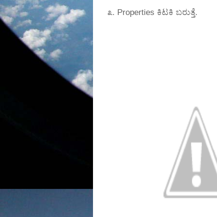
೩. Properties ಕಿಟಕಿ ಬರುತ್ತೆ.