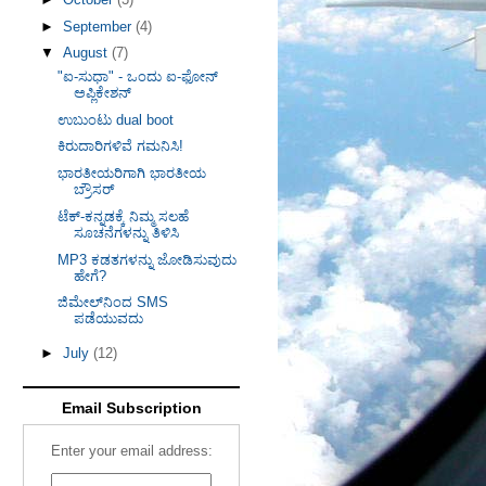
►
September
(4)
▼
August
(7)
"ಐ-ಸುಧಾ" - ಒಂದು ಐ-ಫೋನ್
ಅಪ್ಲಿಕೇಶನ್
ಉಬುಂಟು dual boot
ಕಿರುದಾರಿಗಳಿವೆ ಗಮನಿಸಿ!
ಭಾರತೀಯರಿಗಾಗಿ ಭಾರತೀಯ
ಬ್ರೌಸರ್
ಟೆಕ್-ಕನ್ನಡಕ್ಕೆ ನಿಮ್ಮ ಸಲಹೆ
ಸೂಚನೆಗಳನ್ನು ತಿಳಿಸಿ
MP3 ಕಡತಗಳನ್ನು ಜೋಡಿಸುವುದು
ಹೇಗೆ?
ಜಿಮೇಲ್‌ನಿಂದ SMS
ಪಡೆಯುವದು
►
July
(12)
Email Subscription
Enter your email address: