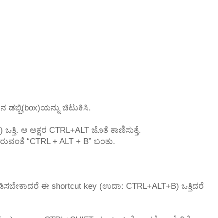
 ಡಬ್ಬಿ(box)ಯನ್ನು ಚಿಟುಕಿಸಿ.
ಒತ್ತಿ. ಆ ಅಕ್ಷರ CTRL+ALT ಜೊತೆ ಕಾಣಿಸುತ್ತೆ.
ರಿಸಿರುವಂತೆ “CTRL + ALT + B” ಬಂತು.
 ಓಡಿಸಬೇಕಾದರೆ ಈ shortcut key (ಉದಾ: CTRL+ALT+B) ಒತ್ತಿದರೆ