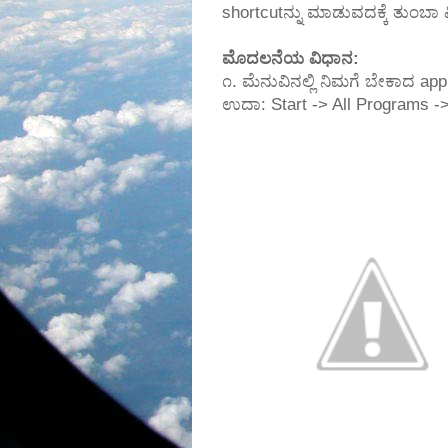
shortcutನ್ನು ಮಾಡುವದಕ್ಕೆ ತುಂಬಾ ವ
ಮೊದಲನೆಯ ವಿಧಾನ:
೧. ಮೆನುವಿನಲ್ಲಿ ನಿಮಗೆ ಬೇಕಾದ appli
ಉದಾ: Start -> All Programs -