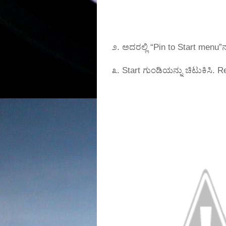
೨. ಅದರಲ್ಲಿ “Pin to Start menu”ನ್ನ
೩. Start ಗುಂಡಿಯನ್ನು ಚಿಟುಕಿಸಿ. 