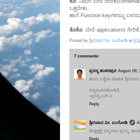
ಕೊ:
ನಿಮಗೆ ಬೇರೆ ಸೇರಿಕೆ(combina
ಒತ್ತಬೇಕು.
ಹಾಗೆ Function keyಗಳನ್ನೂ ಬಳಸ
ಕೊಕೊ:
ಬೇರೆ applicationನ ಸೇರಿಕೆ,
Posted by
ಶ್ರೀನಿವಾಸ ವೀ. ಬಂಗೋಡಿ
at
6:5
7 comments:
ಪ್ರಸನ್ನ ಶಂಕರಪುರ
August 09,
ತುಂಬ ಒಳ್ಳೆಯ ಮಾಹಿತಿ ಶ್ರೀನಿವಾಸ
ಧನ್ಯವಾದಗಳೊಂದಿಗೆ,
-ಪ್ರಸನ್ನ.ಎಸ್.ಪಿ
Reply
ಶ್ರೀನಿವಾಸ ವೀ. ಬಂಗೋಡಿ
A
ಮೆಚ್ಚಿದ್ದಕ್ಕೆ ಧನ್ಯವಾದ ಪ್ರಸನ್ನ. ಫ
Reply