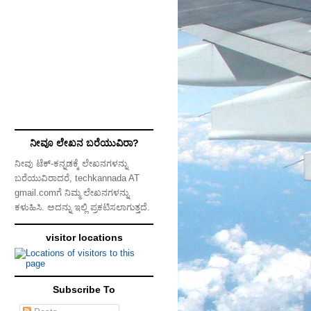
ನೀವೂ ಲೇಖನ ಬರೆಯುವಿರಾ?
ನೀವು ಟೆಕ್-ಕನ್ನಡಕ್ಕೆ ಲೇಖನಗಳನ್ನು
ಬರೆಯುವಿರಾದರೆ, techkannada AT
gmail.comಗೆ ನಿಮ್ಮ ಲೇಖನಗಳನ್ನು
ಕಳುಹಿಸಿ. ಅದನ್ನು ಇಲ್ಲಿ ಪ್ರಕಟಿಸಲಾಗುತ್ತದೆ.
visitor locations
Subscribe To