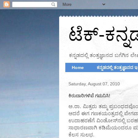
ಟೆಕ್‌-ಕನ್ನ
ಕನ್ನಡದಲ್ಲಿ ತಂತ್ರಜ್ಞಾನದ ಬಗೆಗಿ
Home
ಕನ್ನಡದಲ್ಲಿ ತಂತ್ರಜ್ಞಾನ
Saturday, August 07, 2010
ಕಿರುದಾರಿಗಳಿವೆ ಗಮನಿಸಿ!
ಅ.ರಾ. ಮಿತ್ರರು ತಮ್ಮ ಪ್ರಬಂಧದವೊಂದರಲ್
ಆದರೆ ಈಗ ಗಣಕಯಂತ್ರದಲ್ಲಿ ವೇಗವಾಗ
ಉದಾಹರಣೆಗೆ ವಿಂಡೋಸ್‌ನಲ್ಲಿ ಬರಹ I
ಸಾಧಾರಣವಾಗಿ ಕಡಿಮೆಯಂದರೂ ಮೌಸ್‌ನ
ಕೆಲಸ ಸುಲಭ.