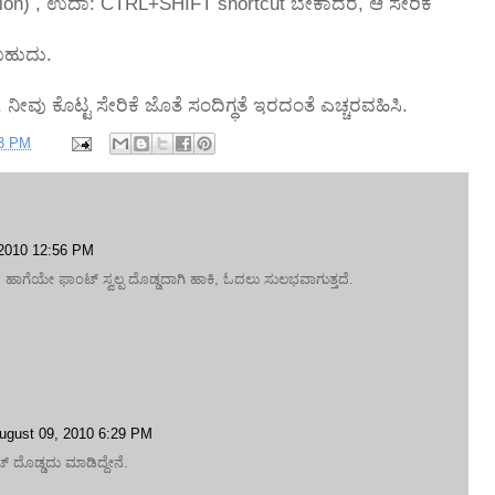
tion) , ಉದಾ: CTRL+SHIFT shortcut ಬೇಕಾದರೆ, ಆ ಸೇರಿಕೆ
ಬಹುದು.
 ನೀವು ಕೊಟ್ಟ ಸೇರಿಕೆ ಜೊತೆ ಸಂದಿಗ್ಧತೆ ಇರದಂತೆ ಎಚ್ಚರವಹಿಸಿ.
3 PM
 2010 12:56 PM
. ಹಾಗೆಯೇ ಫಾಂಟ್ ಸ್ವಲ್ಪ ದೊಡ್ಡದಾಗಿ ಹಾಕಿ, ಓದಲು ಸುಲಭವಾಗುತ್ತದೆ.
ugust 09, 2010 6:29 PM
ಾಂಟ್ ದೊಡ್ಡದು ಮಾಡಿದ್ದೇನೆ.