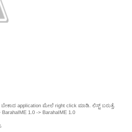
ಬೇಕಾದ application ಮೇಲೆ right click ಮಾಡಿ. ಲಿಸ್ಟ್ ಬರುತ್ತೆ.
> BarahaIME 1.0 -> BarahaIME 1.0
ಿ