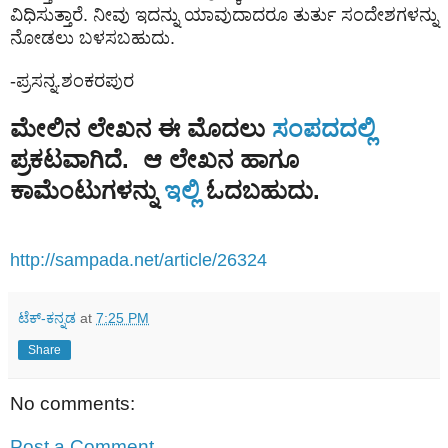
ವಿಧಿಸುತ್ತಾರೆ. ನೀವು ಇದನ್ನು ಯಾವುದಾದರೂ ತುರ್ತು ಸಂದೇಶಗಳನ್ನು
ನೋಡಲು ಬಳಸಬಹುದು.
-ಪ್ರಸನ್ನ.ಶಂಕರಪುರ
ಮೇಲಿನ ಲೇಖನ ಈ ಮೊದಲು
ಸಂಪದದಲ್ಲಿ
ಪ್ರಕಟವಾಗಿದೆ. ಆ ಲೇಖನ ಹಾಗೂ
ಕಾಮೆಂಟುಗಳನ್ನು
ಇಲ್ಲಿ
ಓದಬಹುದು.
http://sampada.net/article/26324
ಟೆಕ್-ಕನ್ನಡ
at
7:25 PM
Share
No comments:
Post a Comment