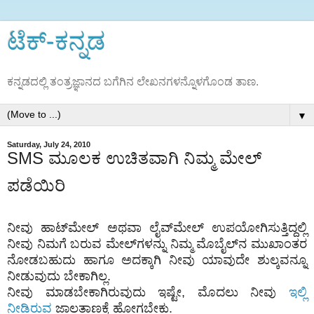
ಟೆಕ್‌-ಕನ್ನಡ
ಕನ್ನಡದಲ್ಲಿ ತಂತ್ರಜ್ಞಾನದ ಬಗೆಗಿನ ಲೇಖನಗಳನ್ನೊಳಗೊಂಡ ತಾಣ.
▼
Saturday, July 24, 2010
SMS ಮೂಲಕ ಉಚಿತವಾಗಿ ನಿಮ್ಮ ಮೇಲ್
ಪಡೆಯಿರಿ
ನೀವು ಹಾಟ್‌ಮೇಲ್ ಅಥವಾ ಲೈವ್‌‌ಮೇಲ್ ಉಪಯೋಗಿಸುತ್ತಿದ್ದಲ್ಲಿ
ನೀವು ನಿಮಗೆ ಬರುವ ಮೇಲ್‌ಗಳನ್ನು ನಿಮ್ಮ ಮೊಬೈಲ್‌ನ ಮುಖಾಂತರ
ನೋಡಬಹುದು ಹಾಗೂ ಅದಕ್ಕಾಗಿ ನೀವು ಯಾವುದೇ ಶುಲ್ಕವನ್ನೂ
ನೀಡುವುದು ಬೇಕಾಗಿಲ್ಲ.
ನೀವು ಮಾಡಬೇಕಾಗಿರುವುದು ಇಷ್ಟೇ, ಮೊದಲು ನೀವು
ಇಲ್ಲಿ
ನೀಡಿರುವ
ಜಾಲತಾಣಕ್ಕೆ ಹೋಗಬೇಕು.