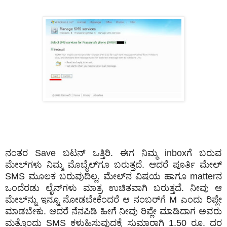
ನಂತರ Save ಬಟನ್ ಒತ್ತಿರಿ. ಈಗ ನಿಮ್ಮ inboxಗೆ ಬರುವ
ಮೇಲ್‌ಗಳು ನಿಮ್ಮ ಮೊಬೈಲ್‌ಗೂ ಬರುತ್ತದೆ. ಆದರೆ ಪೂರ್ತಿ ಮೇಲ್‌
SMS ಮೂಲಕ ಬರುವುದಿಲ್ಲ. ಮೇಲ್‌ನ ವಿಷಯ ಹಾಗೂ matterನ
ಒಂದೆರಡು ಲೈನ್‌ಗಳು ಮಾತ್ರ ಉಚಿತವಾಗಿ ಬರುತ್ತದೆ. ನೀವು ಆ
ಮೇಲ್‌ನ್ನು ಇನ್ನೂ ನೋಡಬೇಕೆಂದರೆ ಆ ನಂಬರ್‌ಗೆ M ಎಂದು ರಿಪ್ಲೇ
ಮಾಡಬೇಕು. ಆದರೆ ನೆನಪಿಡಿ ಹೀಗೆ ನೀವು ರಿಪ್ಲೇ ಮಾಡಿದಾಗ ಅವರು
ಮತ್ತೊಂದು SMS ಕಳುಹಿಸುವುದಕ್ಕೆ ಸುಮಾರಾಗಿ 1.50 ರೂ. ದರ