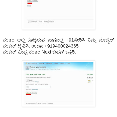
ನಂತರ ಅಲ್ಲಿ ಕೊಟ್ಟಿರುವ ಜಾಗದಲ್ಲಿ +91ಸೇರಿಸಿ ನಿಮ್ಮ ಮೊಬೈಲ್‌
ನಂಬರ್‍ ಟೈಪಿಸಿ. ಉದಾ: +919400024365
ನಂಬರ್‍ ಕೊಟ್ಟ ನಂತರ Next ಬಟನ್ ಒತ್ತಿರಿ.