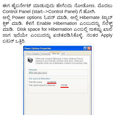
ಈಗ ಹೈಬರ್ನೇಟ್ ಮಾಡುವುದು ಹೇಗೆಂದು ನೋಡೋಣ. ಮೊದಲು
Control Panel (start-->Control Panel) ಗೆ ಹೋಗಿ.
ಅಲ್ಲಿ Power options ಓಪನ್‌ ಮಾಡಿ, ಅಲ್ಲಿ Hibernate ಟ್ಯಾಬ್‌‌
ಕ್ಲಿಕ್ ಮಾಡಿ. ಕೆಳಗೆ Enable Hibernation ಎಂಬುದನ್ನು ಸೆಲೆಕ್ಟ್
ಮಾಡಿ. Disk space for Hibernation ಎಂಬಲ್ಲಿ ಸಾಕಷ್ಟು ಖಾಲಿ
ಜಾಗ ಇದೆಯೇ ಎಂಬುದನ್ನು ಖಚಿತಪಡಿಸಿಕೊಳ್ಳಿ. ನಂತರ Apply
ಬಟನ್ ಒತ್ತಿರಿ.