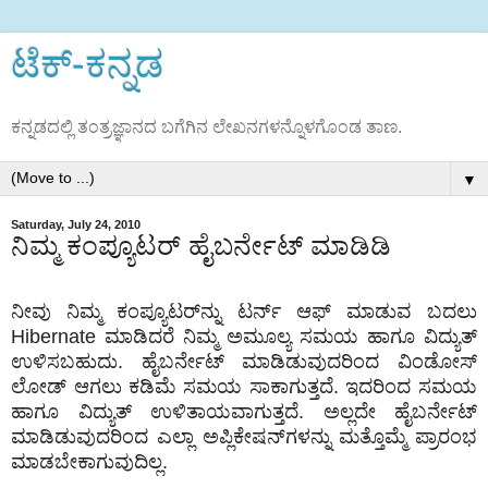
ಟೆಕ್‌-ಕನ್ನಡ
ಕನ್ನಡದಲ್ಲಿ ತಂತ್ರಜ್ಞಾನದ ಬಗೆಗಿನ ಲೇಖನಗಳನ್ನೊಳಗೊಂಡ ತಾಣ.
▼
Saturday, July 24, 2010
ನಿಮ್ಮ ಕಂಪ್ಯೂಟರ್‍ ಹೈಬರ್ನೇಟ್ ಮಾಡಿಡಿ
ನೀವು ನಿಮ್ಮ ಕಂಪ್ಯೂಟರ್‌‌ನ್ನು ಟರ್ನ್ ಆಫ್‌ ಮಾಡುವ ಬದಲು
Hibernate ಮಾಡಿದರೆ ನಿಮ್ಮ ಅಮೂಲ್ಯ ಸಮಯ ಹಾಗೂ ವಿದ್ಯುತ್
ಉಳಿಸಬಹುದು. ಹೈಬರ್ನೇಟ್ ಮಾಡಿಡುವುದರಿಂದ ವಿಂಡೋಸ್
ಲೋಡ್ ಆಗಲು ಕಡಿಮೆ ಸಮಯ ಸಾಕಾಗುತ್ತದೆ. ಇದರಿಂದ ಸಮಯ
ಹಾಗೂ ವಿದ್ಯುತ್ ಉಳಿತಾಯವಾಗುತ್ತದೆ. ಅಲ್ಲದೇ ಹೈಬರ್ನೇಟ್
ಮಾಡಿಡುವುದರಿಂದ ಎಲ್ಲಾ ಅಪ್ಲಿಕೇಷನ್‌ಗಳನ್ನು ಮತ್ತೊಮ್ಮೆ ಪ್ರಾರಂಭ
ಮಾಡಬೇಕಾಗುವುದಿಲ್ಲ.