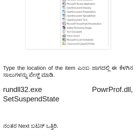
Type the location of the item ಎಂಬ ಜಾಗದಲ್ಲಿ ಈ ಕೆಳಗಿನ
ಸಾಲುಗಳನ್ನು ಪೇಸ್ಟ್ ಮಾಡಿ.
rundll32.exe PowrProf.dll,
SetSuspendState
ನಂತರ Next ಬಟನ್‌ ಒತ್ತಿರಿ.