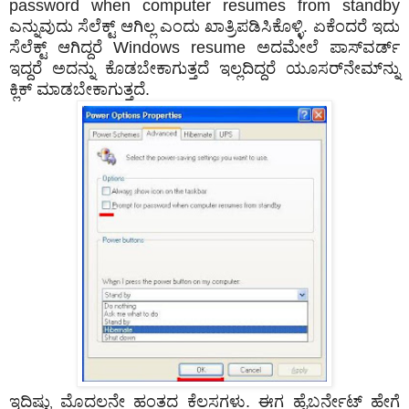
password when computer resumes from standby
ಎನ್ನುವುದು ಸೆಲೆಕ್ಟ್ ಆಗಿಲ್ಲ ಎಂದು ಖಾತ್ರಿಪಡಿಸಿಕೊಳ್ಳಿ. ಏಕೆಂದರೆ ಇದು
ಸೆಲೆಕ್ಟ್ ಆಗಿದ್ದರೆ Windows resume ಅದಮೇಲೆ ಪಾಸ್‌ವರ್ಡ್
ಇದ್ದರೆ ಅದನ್ನು ಕೊಡಬೇಕಾಗುತ್ತದೆ ಇಲ್ಲದಿದ್ದರೆ ಯೂಸರ್‌ನೇಮ್‌ನ್ನು
ಕ್ಲಿಕ್‌ ಮಾಡಬೇಕಾಗುತ್ತದೆ.
ಇದಿಷ್ಟು ಮೊದಲನೇ ಹಂತದ ಕೆಲಸಗಳು. ಈಗ ಹೈಬರ್ನೇಟ್ ಹೇಗೆ