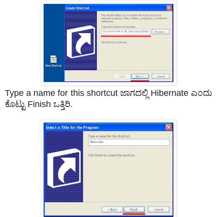
Type a name for this shortcut ಜಾಗದಲ್ಲಿ Hibernate ಎಂದು
ಕೊಟ್ಟು Finish ಒತ್ತಿರಿ.