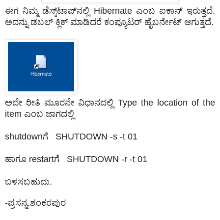
ಈಗ ನಿಮ್ಮ ಡೆಸ್ಕ್‌ಟಾಪ್‌ನಲ್ಲಿ Hibernate ಎಂಬ ಐಕಾನ್‌ ಇರುತ್ತದೆ.
ಅದನ್ನು ಡಬಲ್ ಕ್ಲಿಕ್ ಮಾಡಿದರೆ ಕಂಪ್ಯೂಟರ್‍ ಹೈಬರ್ನೇಟ್ ಆಗುತ್ತದೆ.
ಅದೇ ರೀತಿ ಮೂರನೇ ವಿಧಾನದಲ್ಲಿ Type the location of the
item ಎಂಬ ಜಾಗದಲ್ಲಿ
shutdownಗೆ SHUTDOWN -s -t 01
ಹಾಗೂ restartಗೆ SHUTDOWN -r -t 01
ಬಳಸಬಹುದು.
-ಪ್ರಸನ್ನ.ಶಂಕರಪುರ