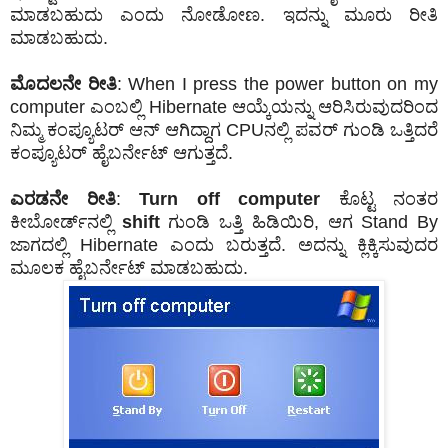
ಮಾಡಬಹುದು ಎಂದು ನೋಡೋಣ. ಇದನ್ನು ಮೂರು ರೀತಿ
ಮಾಡಬಹುದು.
ಮೊದಲನೇ ರೀತಿ
: When I press the power button on my
computer ಎಂಬಲ್ಲಿ Hibernate ಆಯ್ಕೆಯನ್ನು ಆರಿಸಿರುವುದರಿಂದ
ನಿಮ್ಮ ಕಂಪ್ಯೂಟರ್‌ ಆನ್‌ ಆಗಿದ್ದಾಗ CPUನಲ್ಲಿ ಪವರ್‌ ಗುಂಡಿ ಒತ್ತಿದರೆ
ಕಂಪ್ಯೂಟರ್‌ ಹೈಬರ್ನೇಟ್‌ ಆಗುತ್ತದೆ.
ಎರಡನೇ ರೀತಿ
:
Turn off computer
ಕೊಟ್ಟ ನಂತರ
ಕೀಬೋರ್ಡ್‌ನಲ್ಲಿ
shift
ಗುಂಡಿ ಒತ್ತಿ ಹಿಡಿಯಿರಿ, ಆಗ Stand By
ಜಾಗದಲ್ಲಿ Hibernate ಎಂದು ಬರುತ್ತದೆ. ಅದನ್ನು ಕ್ಲಿಕ್ಕಿಸುವುದರ
ಮೂಲಕ ಹೈಬರ್ನೇಟ್ ಮಾಡಬಹುದು.