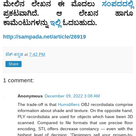
ಮೇಲಿನ ಲೇಖನ ಈ ಮೊದಲು
ಸಂಪದದಲ್ಲಿ
ಪ್ರಕಟವಾಗಿದೆ. ಆ ಲೇಖನ ಹಾಗೂ
ಕಾಮೆಂಟುಗಳನ್ನು
ಇಲ್ಲಿ
ಓದಬಹುದು.
http://sampada.net/article/26919
ಟೆಕ್-ಕನ್ನಡ
at
7:42 PM
Share
1 comment:
Anonymous
December 09, 2022 3:08 AM
The trade-off is that
Humidifiers
OBJ recordsdata comprise
information about shade and texture. On the opposite hand,
PLY recordsdata are used for objects which have been 3D
scanned. Compared to file formats that use precise floor
encoding, STL offers decrease constancy — even with the
highest level of decision. “Designers sell your proven-to-