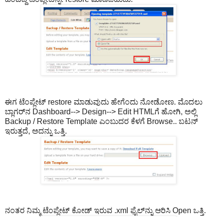
ಈಗ ಟೆಂಪ್ಲೇಟ್ restore ಮಾಡುವುದು ಹೇಗೆಂದು ನೋಡೋಣ. ಮೊದಲು
ಬ್ಲಾಗರ್‌ನ Dashboard--> Design--> Edit HTMLಗೆ ಹೋಗಿ, ಅಲ್ಲಿ
Backup / Restore Template ಎಂಬುದರ ಕೆಳಗೆ Browse.. ಬಟನ್
ಇರುತ್ತದೆ, ಅದನ್ನು ಒತ್ತಿ.
ನಂತರ ನಿಮ್ಮ ಟೆಂಪ್ಲೇಟ್‌ ಕೋಡ್ ಇರುವ .xml ಫೈಲ್‌ನ್ನು ಆರಿಸಿ Open ಒತ್ತಿ.