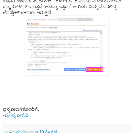
ಕೊನೆಗೆ ಕೆಳಭಾಗದಲ್ಲಿ SAVE TEMPLATE ಎಂದು ಬರೆದಿರುವ ಕೇಸರಿ
ಬಣ್ಣದ ಬಟನ್ ಇರುತ್ತದೆ. ಅದನ್ನು ಒತ್ತಿದರೆ ಆಯಿತು. ನಿಮ್ಮ ಮೊದಲಿದ್ದ
ಟೆಂಪ್ಲೇಟ್ restore ಆಗುತ್ತದೆ.
ಧನ್ಯವಾದಗಳೊಂದಿಗೆ,
-
ಪ್ರಸನ್ನ.ಎಸ್.ಪಿ
ಪ್ರಸನ್ನ ಶಂಕರಪುರ
at
10:34 AM