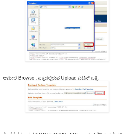
ಆಮೇಲೆ Browse.. ಪಕ್ಕದಲ್ಲಿರುವ Upload ಬಟನ್ ಒತ್ತಿ.