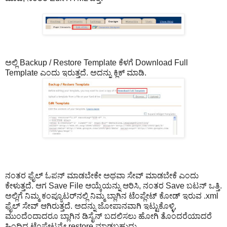
ಅಲ್ಲಿ Backup / Restore Template ಕೆಳಗೆ Download Full
Template ಎಂದು ಇರುತ್ತದೆ. ಅದನ್ನು ಕ್ಲಿಕ್ ಮಾಡಿ.
ನಂತರ ಫೈಲ್ ಓಪನ್ ಮಾಡಬೇಕೇ ಅಥವಾ ಸೇವ್ ಮಾಡಬೇಕೆ ಎಂದು
ಕೇಳುತ್ತದೆ. ಆಗ Save File ಆಯ್ಕೆಯನ್ನು ಆರಿಸಿ, ನಂತರ Save ಬಟನ್ ಒತ್ತಿ.
ಅಲ್ಲಿಗೆ ನಿಮ್ಮ ಕಂಪ್ಯೂಟರ್‌ನಲ್ಲಿ ನಿಮ್ಮ ಬ್ಲಾಗಿನ ಟೆಂಪ್ಲೇಟ್ ಕೋಡ್ ಇರುವ .xml
ಫೈಲ್ ಸೇವ್ ಆಗಿರುತ್ತದೆ. ಅದನ್ನು ಜೋಪಾನವಾಗಿ ಇಟ್ಟುಕೊಳ್ಳಿ,
ಮುಂದೆಂದಾದರೂ ಬ್ಲಾಗಿನ ಡಿಸೈನ್ ಬದಲಿಸಲು ಹೋಗಿ ತೊಂದರೆಯಾದರೆ
ಹಿಂದಿದ್ದ ಟೆಂಪ್ಲೇಟನ್ನೇ restore ಮಾಡಬಹುದು.